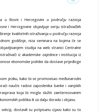
cija u Bosni i Hercegovini u području razvoja
sne i Hercegovine objavljuje seriju istraživačkih
 širenje kvalitetnih istraživanja u području razvoja
jednom godišnje, niza seminara na kojima će se
 objavljivanjem studija na web stranici Centralne
traživači iz akademske zajednice i institucija iz
donose ekonomske politike da dostave prijedloge
eskom jeziku, kako bi se promovisao međunarodni
u kraći naučni radovi zaposlenika banke i vanjskih
rasprava koja bi mogla služiti zainteresovanim
konomskih politika ili za dalju doradu i objavu.
j sekciji, dostavili su potpisanu izjavu kako su to