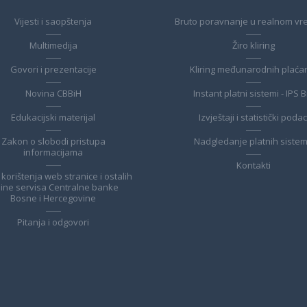
Vijesti i saopštenja
Bruto poravnanje u realnom v
Multimedija
Žiro kliring
Govori i prezentacije
Kliring međunarodnih plaća
Novina CBBiH
Instant platni sistemi - IPS B
Edukacijski materijal
Izvještaji i statistički podac
Zakon o slobodi pristupa
Nadgledanje platnih siste
informacijama
Kontakti
 korištenja web stranice i ostalih
line servisa Centralne banke
Bosne i Hercegovine
Pitanja i odgovori