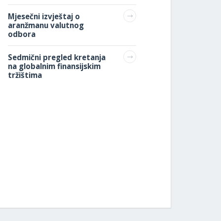
Mjesečni izvještaj o
aranžmanu valutnog
odbora
Sedmični pregled kretanja
na globalnim finansijskim
tržištima