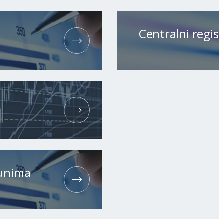
Centralni regis
H
čunima