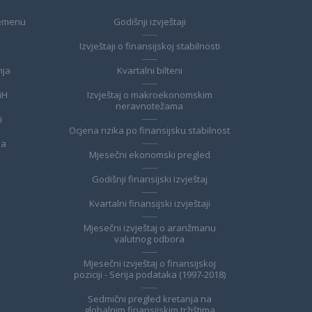
remenu
Godišnji izvještaji
Izvještaji o finansijskoj stabilnosti
nja
Kvartalni bilteni
iH
Izvještaj o makroekonomskim
neravnotežama
i
Ocjena rizika po finansijsku stabilnost
ma
Mjesečni ekonomski pregled
Godišnji finansijski izvještaj
Kvartalni finansijski izvještaji
Mjesečni izvještaj o aranžmanu
valutnog odbora
Mjesečni izvještaj o finansijskoj
poziciji - Serija podataka (1997-2018)
Sedmični pregled kretanja na
globalnim finansijskim tržištima