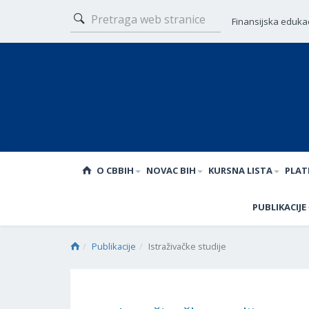
Finansijska edukac
O CBBIH
NOVAC BIH
KURSNA LISTA
PLAT
PUBLIKACIJE
Publikacije
Istraživačke studije