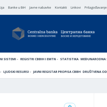
ija
Banke u BiH
Javne nabavke
Kontakti
Linkovi
Prilagođavanje
NI SISTEMI
REGISTRI CBBIH I EMTN
STATISTIKA
MEĐUNARODNA 
LJUDSKI RESURSI
JAVNI REGISTAR PROPISA CBBH
DRUŠTVENA O