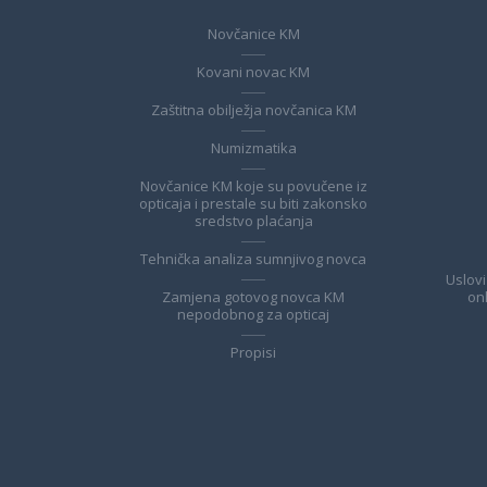
Novčanice KM
Kovani novac KM
Zaštitna obilježja novčanica KM
Numizmatika
Novčanice KM koje su povučene iz
opticaja i prestale su biti zakonsko
sredstvo plaćanja
Tehnička analiza sumnjivog novca
Uslovi
Zamjena gotovog novca KM
on
nepodobnog za opticaj
Propisi