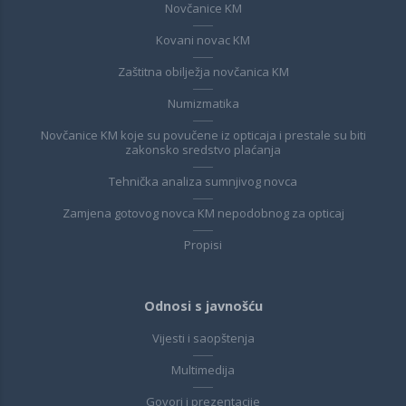
Novčanice KM
Kovani novac KM
Zaštitna obilježja novčanica KM
Numizmatika
Novčanice KM koje su povučene iz opticaja i prestale su biti
zakonsko sredstvo plaćanja
Tehnička analiza sumnjivog novca
Zamjena gotovog novca KM nepodobnog za opticaj
Propisi
Odnosi s javnošću
Vijesti i saopštenja
Multimedija
Govori i prezentacije