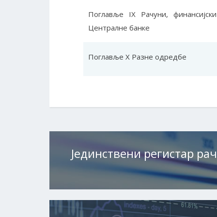
Поглавље IX Рачуни, финансијски
Централне банке
Поглавље X Разне одредбе
Јединствени регистар ра