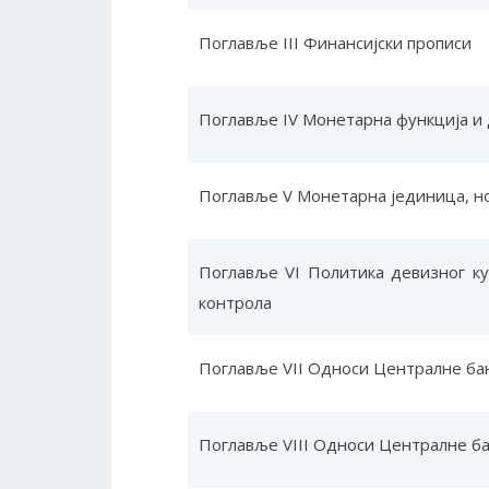
Поглавље III Финансијски прописи
Поглавље IV Монетарна функција и 
Поглавље V Монетарна јединица, н
Поглавље VI Политика девизног ку
контрола
Поглавље VII Односи Централне бан
Поглавље VIII Односи Централне ба