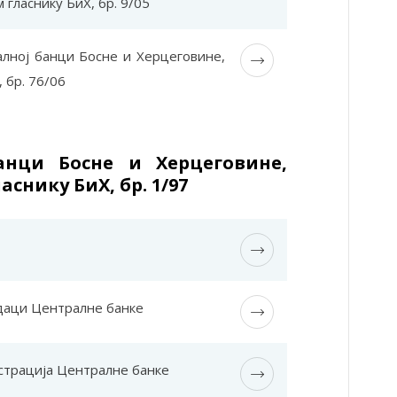
гласнику БиХ, бр. 9/05
алној банци Босне и Херцеговине,
 бр. 76/06
анци Босне и Херцеговине,
снику БиХ, бр. 1/97
даци Централне банке
страција Централне банке