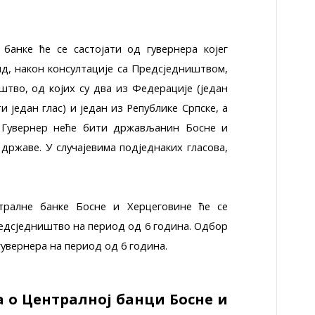
банке ће се састојати од гувернера којег
, након консултације са Предсједништвом,
штво, од којих су два из Федерације (један
и један глас) и један из Републике Српске, а
 Гувернер неће бити држављанин Босне и
 државе. У случајевима подједнаких гласова,
ралне банке Босне и Херцеговине ће се
Предсједништво на период од 6 година. Одбор
гувернера на период од 6 година.
 о Централној банци Босне и