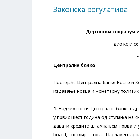
Законска регулатива
Дејтонски споразум и
дио који с
Ч
Централна банка
Постојаће Централна банке Босне и Х
издавање новца и монетарну политику
1.
Надлежности Централне банке одр
у првих шест година од ступања на с
давати кредите штампањем новца и у
board, послије тога Парламента