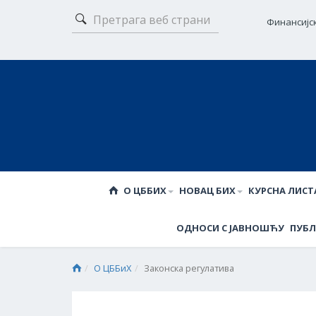
Финансијс
О ЦББИХ
НОВАЦ БИХ
КУРСНА ЛИСТ
ОДНОСИ С ЈАВНОШЋУ
ПУБЛ
О ЦББиХ
Законска регулатива