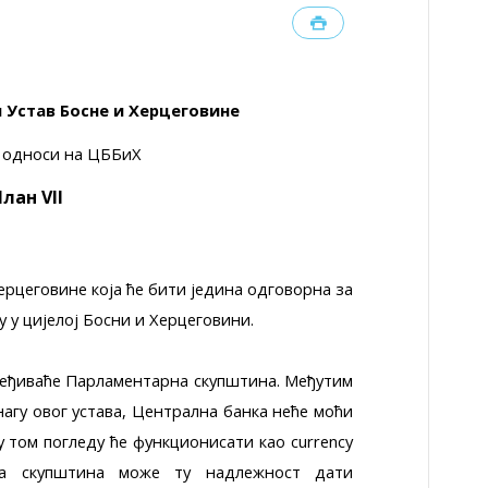
 Устав Босне и Херцеговине
е односи на ЦББиХ
лан VII
ерцеговине која ће бити једина одговорна за
 у цијелој Босни и Херцеговини.
еђиваће Парламентарна скупштина. Међутим
нагу овог устава, Централна банка неће моћи
 том погледу ће функционисати као currency
рна скупштина може ту надлежност дати