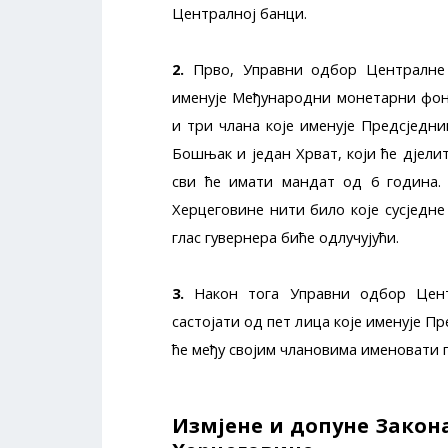
Централној банци.
2.
Прво, Управни одбор Централне 
именује Међународни монетарни фонд
и три члана које именује Предсједни
Бошњак и један Хрват, који ће дјелит
сви ће имати мандат од 6 година.
Херцеговине нити било које сусједне
глас гувернера биће одлучујући.
3.
Након тога Управни одбор Цент
састојати од пет лица које именује 
ће међу својим члановима именовати 
Измјене и допуне Закона