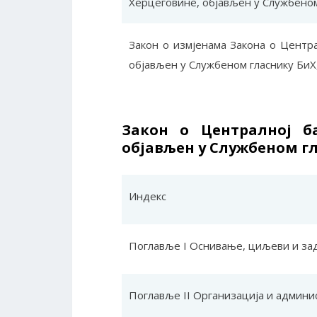
Херцеговине, објављен у Службеном 
Закон о измјенама Закона о Центр
објављен у Службеном гласнику БиХ,
Закон о Централној б
објављен у Службеном гла
Индекс
Поглавље I Оснивање, циљеви и за
Поглавље II Организација и админи