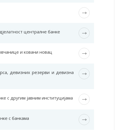
дјелатност централне банке
овчанице и ковани новац
рса, девизних резерви и девизна
ке с другим јавним институцијамa
нке с банкама