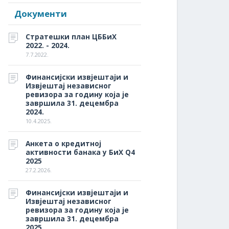
Документи
Стратешки план ЦББиХ
2022. - 2024.
7.7.2022.
Финансијски извјештаји и
Извјештај независног
ревизора за годину која је
завршила 31. децембра
2024.
10.4.2025.
Анкета о кредитној
активности банака у БиХ Q4
2025
27.2.2026.
Финансијски извјештаји и
Извјештај независног
ревизора за годину која је
завршила 31. децембра
2025.