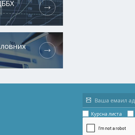
ЦББХ
словних
Курсна листа