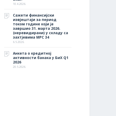
10.4.2026.
Сажети финансијски
извјештаји за период
током године који је
завршио 31. марта 2026.
(неревидирани) у складу са
захтјевима МРС 34
6.5.2026.
Анкета о кредитној
активности банака у БиХ Q1
2026
20.5.2026.