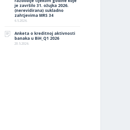
razdoblje tijekom godine koje
je završilo 31. ožujka 2026.
(nerevidirana) sukladno
zahtjevima MRS 34
6.5.2026.
Anketa o kreditnoj aktivnosti
banaka u BiH_Q1 2026
20.5.2026.