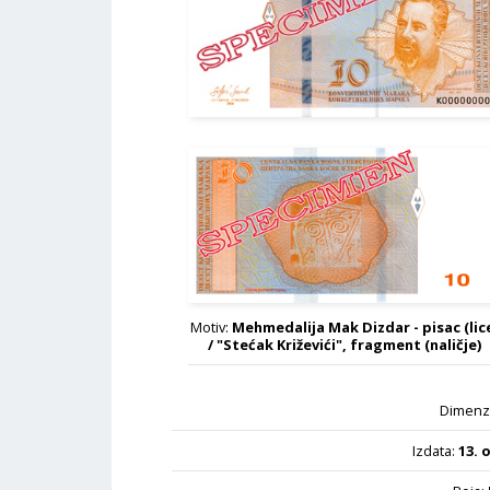
Naličje
Motiv:
Mehmedalija Mak Dizdar - pisac (lic
/ "Stećak Križevići", fragment (naličje)
Dimenzi
Izdata:
13. 