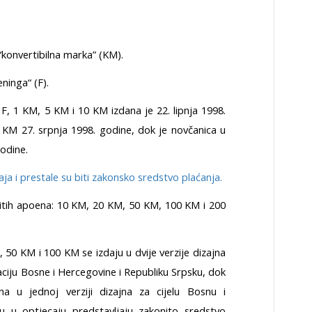
“konvertibilna marka” (KM).
eninga“ (F).
, 1 KM, 5 KM i 10 KM izdana je 22. lipnja 1998.
KM 27. srpnja 1998. godine, dok je novčanica u
odine.
a i prestale su biti zakonsko sredstvo plaćanja.
čitih apoena: 10 KM, 20 KM, 50 KM, 100 KM i 200
0 KM i 100 KM se izdaju u dvije verzije dizajna
ju Bosne i Hercegovine i Republiku Srpsku, dok
 u jednoj verziji dizajna za cijelu Bosnu i
 u optjecaju predstavljaju zakonito sredstvo