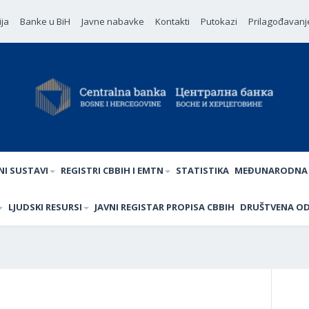
ija
Banke u BiH
Javne nabavke
Kontakti
Putokazi
Prilagođavanj
NI SUSTAVI
REGISTRI CBBIH I EMTN
STATISTIKA
MEĐUNARODNA 
LJUDSKI RESURSI
JAVNI REGISTAR PROPISA CBBIH
DRUŠTVENA O