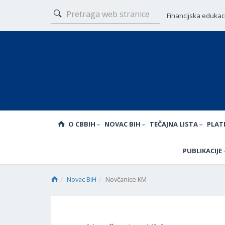
Financijska edukac
O CBBIH
NOVAC BIH
TEČAJNA LISTA
PLAT
PUBLIKACIJE
Novac BiH
Novčanice KM