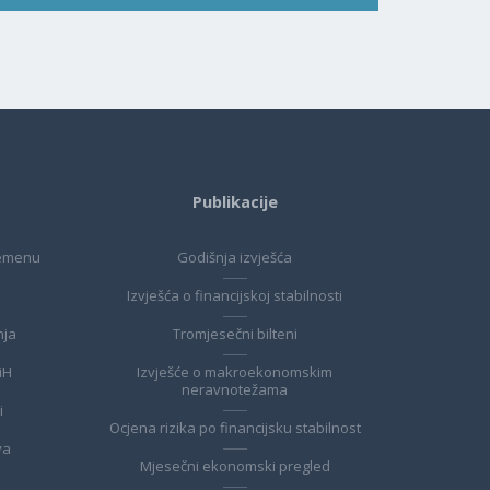
Publikacije
remenu
Godišnja izvješća
Izvješća o financijskoj stabilnosti
nja
Tromjesečni bilteni
BiH
Izvješće o makroekonomskim
neravnotežama
i
Ocjena rizika po financijsku stabilnost
va
Mjesečni ekonomski pregled