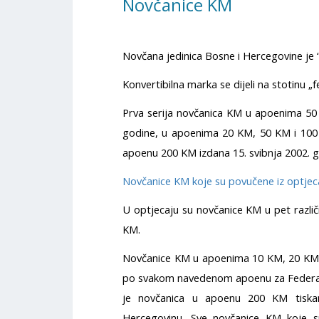
Novčanice KM
Novčana jedinica Bosne i Hercegovine je 
Konvertibilna marka se dijeli na stotinu „f
Prva serija novčanica KM u apoenima 50 F
godine, u apoenima 20 KM, 50 KM i 100 
apoenu 200 KM izdana 15. svibnja 2002. g
Novčanice KM koje su povučene iz optjecaj
U optjecaju su novčanice KM u pet razli
KM.
Novčanice KM u apoenima 10 KM, 20 KM, 5
po svakom navedenom apoenu za Federaci
je novčanica u apoenu 200 KM tiskana
Hercegovinu. Sve novčanice KM koje su