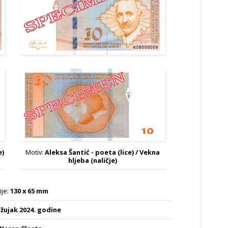
Naličje
e)
Motiv:
Aleksa Šantić - poeta (lice) / Vekna
hljeba (naličje)
je:
130 x 65 mm
ožujak 2024. godine