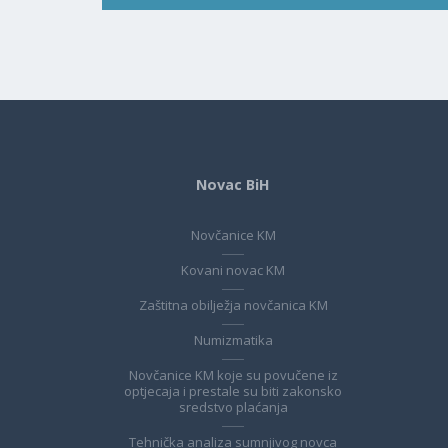
Novac BiH
Novčanice KM
Kovani novac KM
Zaštitna obilježja novčanica KM
Numizmatika
Novčanice KM koje su povučene iz
optjecaja i prestale su biti zakonsko
sredstvo plaćanja
Tehnička analiza sumnjivog novca