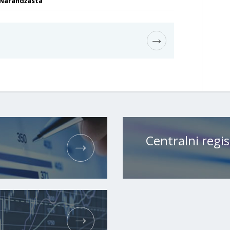
Narandžasta
Centralni regis
H