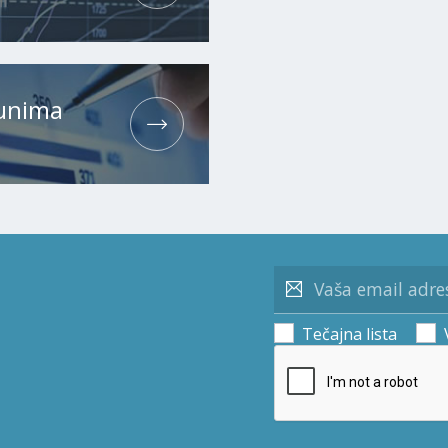
čunima
Tečajna lista