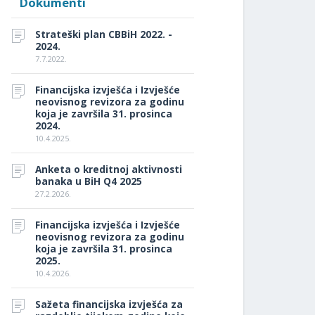
Dokumenti
Strateški plan CBBiH 2022. -
2024.
7.7.2022.
Financijska izvješća i Izvješće
neovisnog revizora za godinu
koja je završila 31. prosinca
2024.
10.4.2025.
Anketa o kreditnoj aktivnosti
banaka u BiH Q4 2025
27.2.2026.
Financijska izvješća i Izvješće
neovisnog revizora za godinu
koja je završila 31. prosinca
2025.
10.4.2026.
Sažeta financijska izvješća za