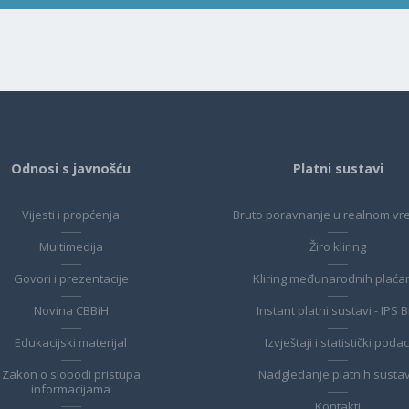
Odnosi s javnošću
Platni sustavi
Vijesti i propćenja
Bruto poravnanje u realnom v
Multimedija
Žiro kliring
Govori i prezentacije
Kliring međunarodnih plaća
Novina CBBiH
Instant platni sustavi - IPS 
Edukacijski materijal
Izvještaji i statistički podac
Zakon o slobodi pristupa
Nadgledanje platnih susta
informacijama
Kontakti