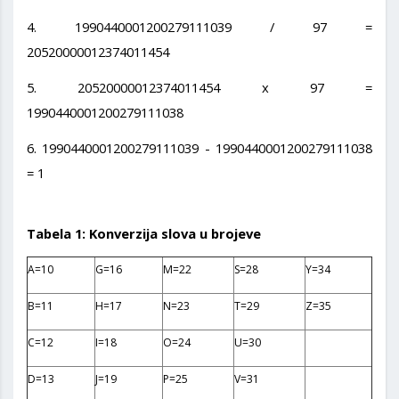
4. 1990440001200279111039 / 97 =
20520000012374011454
5. 20520000012374011454 x 97 =
1990440001200279111038
6. 1990440001200279111039 - 1990440001200279111038
= 1
Tabela 1: Konverzija slova u brojeve
A=10
G=16
M=22
S=28
Y=34
B=11
H=17
N=23
T=29
Z=35
C=12
I=18
O=24
U=30
D=13
J=19
P=25
V=31