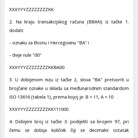
XXXYYYZZZZZZZZKK
2. Na kraju transakcijskog računa (BBAN) iz tačke 1.
dodati:
- oznaku za Bosnu i Hercegovinu "BA" i
- dvije nule "00"
XXXYYYZZZZZZZZKKBA00
3. U dobijenom nizu iz tačke 2, slova "BA" pretvoriti u
brojčane oznake u skladu sa međunarodnim standardom
ISO 13616 (tabela 1), prema kojoj je: B = 11, A = 10
XXXYYYZZZZZZZZKK111000
4. Dobijeni broj iz tačke 3. podijeliti sa brojem 97, pri
čemu se dobija količnik čiji se decimalni ostatak