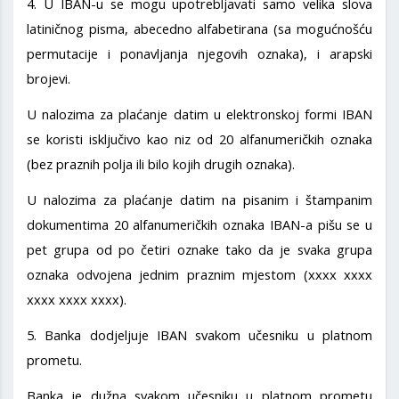
4. U IBAN-u se mogu upotrebljavati samo velika slova
latiničnog pisma, abecedno alfabetirana (sa mogućnošću
permutacije i ponavljanja njegovih oznaka), i arapski
brojevi.
U nalozima za plaćanje datim u elektronskoj formi IBAN
se koristi isključivo kao niz od 20 alfanumeričkih oznaka
(bez praznih polja ili bilo kojih drugih oznaka).
U nalozima za plaćanje datim na pisanim i štampanim
dokumentima 20 alfanumeričkih oznaka IBAN-a pišu se u
pet grupa od po četiri oznake tako da je svaka grupa
oznaka odvojena jednim praznim mjestom (xxxx xxxx
xxxx xxxx xxxx).
5. Banka dodjeljuje IBAN svakom učesniku u platnom
prometu.
Banka je dužna svakom učesniku u platnom prometu