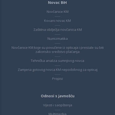
Novac BiH
Novčanice KM
Kovani novac KM
Zaštitna obilježja novčanica KM
Numizmatika
Novčanice KM koje su povučene iz opticaja i prestale su biti
zakonsko sredstvo plaćanja
Tehnička analiza sumnjivog novca
Zamjena gotovog novca KM nepodobnog za opticaj
Propisi
Odnosi s javnošću
Vijesti i saopštenja
Multimedija