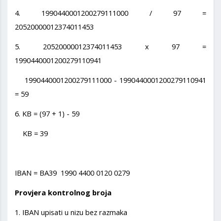
4. 1990440001200279111000 / 97 =
20520000012374011453
5. 20520000012374011453 x 97 =
1990440001200279110941
1990440001200279111000 - 1990440001200279110941
= 59
6. KB = (97 + 1) - 59
KB = 39
IBAN = BA39 1990 4400 0120 0279
Provjera kontrolnog broja
1. IBAN upisati u nizu bez razmaka