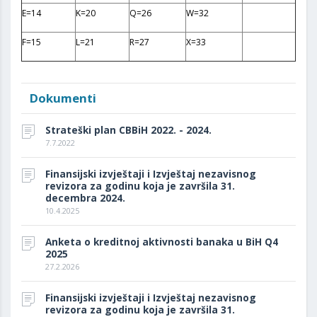
E=14
K=20
Q=26
W=32
F=15
L=21
R=27
X=33
Dokumenti
Strateški plan CBBiH 2022. - 2024.
7.7.2022
Finansijski izvještaji i Izvještaj nezavisnog
revizora za godinu koja je završila 31.
decembra 2024.
10.4.2025
Anketa o kreditnoj aktivnosti banaka u BiH Q4
2025
27.2.2026
Finansijski izvještaji i Izvještaj nezavisnog
revizora za godinu koja je završila 31.