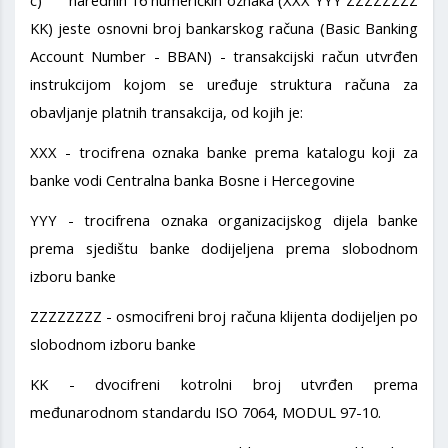
c) narednih 16 numeričkih oznaka (XXX YYY ZZZZZZZZ
KK) jeste osnovni broj bankarskog računa (Basic Banking
Account Number - BBAN) - transakcijski račun utvrđen
instrukcijom kojom se uređuje struktura računa za
obavljanje platnih transakcija, od kojih je:
XXX - trocifrena oznaka banke prema katalogu koji za
banke vodi Centralna banka Bosne i Hercegovine
YYY - trocifrena oznaka organizacijskog dijela banke
prema sjedištu banke dodijeljena prema slobodnom
izboru banke
ZZZZZZZZ - osmocifreni broj računa klijenta dodijeljen po
slobodnom izboru banke
KK - dvocifreni kotrolni broj utvrđen prema
međunarodnom standardu ISO 7064, MODUL 97-10.