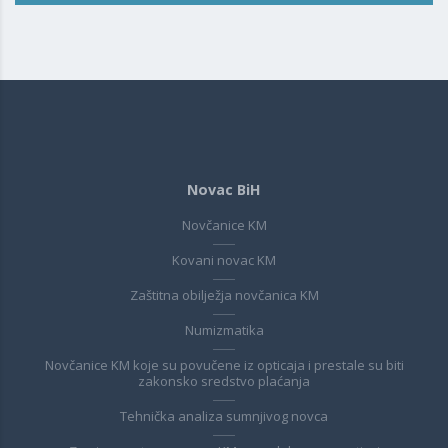
Novac BiH
Novčanice KM
Kovani novac KM
Zaštitna obilježja novčanica KM
Numizmatika
Novčanice KM koje su povučene iz opticaja i prestale su biti
zakonsko sredstvo plaćanja
Tehnička analiza sumnjivog novca