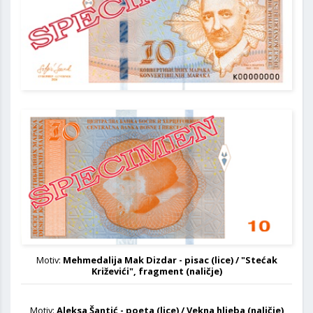
Naličje
Motiv:
Mehmedalija Mak Dizdar - pisac (lice) / "Stećak
Križevići", fragment (naličje)
Motiv:
Aleksa Šantić - poeta (lice) / Vekna hljeba (naličje)