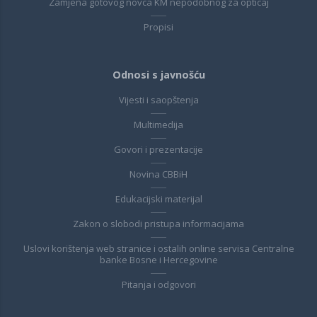
Zamjena gotovog novca KM nepodobnog za opticaj
Propisi
Odnosi s javnošću
Vijesti i saopštenja
Multimedija
Govori i prezentacije
Novina CBBiH
Edukacijski materijal
Zakon o slobodi pristupa informacijama
Uslovi korištenja web stranice i ostalih online servisa Centralne
banke Bosne i Hercegovine
Pitanja i odgovori