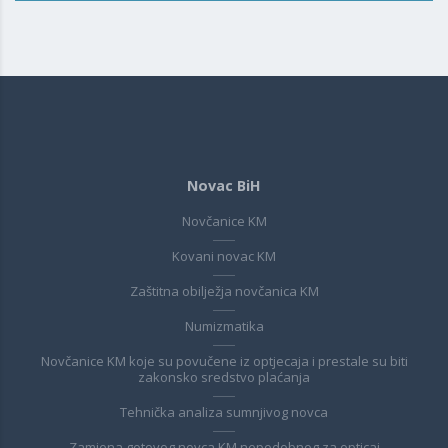
Novac BiH
Novčanice KM
Kovani novac KM
Zaštitna obilježja novčanica KM
Numizmatika
Novčanice KM koje su povučene iz optjecaja i prestale su biti
zakonsko sredstvo plaćanja
Tehnička analiza sumnjivog novca
Zamjena gotovog novca KM nepodobnog za opticaj